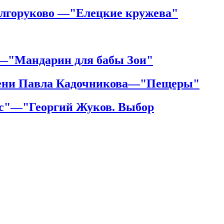
олгоруково —"Елецкие кружева"
—"Мандарин для бабы Зои"
имени Павла Кадочникова—"Пещеры"
рс"—"Георгий Жуков. Выбор