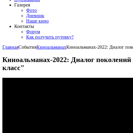
Галерея
Фото
Дневник
Наше кино
Контакты
Форум
Как получить путевку?
Главная
События
Киноальманах
Киноальманах-2022: Диалог по
Киноальманах-2022: Диалог поколений
класс"