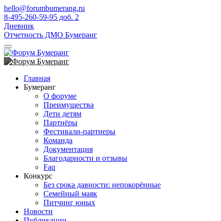
hello@forumbumerang.ru
8-495-260-59-95 доб. 2
Дневник
Отчетность ДМО Бумеранг
Главная
Бумеранг
О форуме
Преимущества
Дети детям
Партнёры
Фестивали-партнеры
Команда
Документация
Благодарности и отзывы
Faq
Конкурс
Без срока давности: непокорённые
Семейный маяк
Питчинг юных
Новости
Публикации