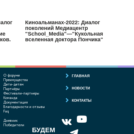
иалог
Киноальманах-2022: Диалог
поколений Медиацентр
ие
"School_Media"—"Кукольная
ков.
вселенная доктора Пончика"
О форуме
ГЛАВНАЯ
Преимущества
Дети-детям
НОВОСТИ
Партнёры
Фестивали-партнеры
Команда
КОНТАКТЫ
Документация
Благодарности и отзывы
Faq
Дневник
Победители
БУДЕМ