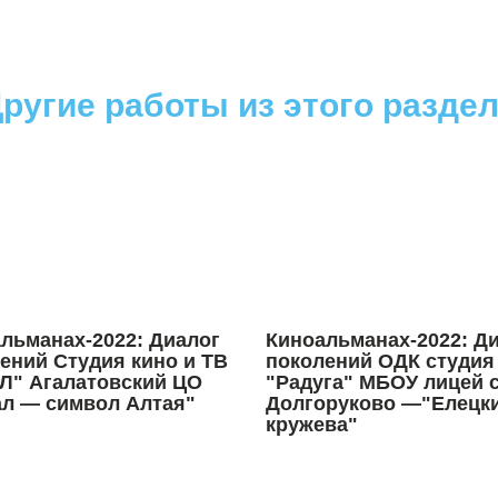
ругие работы из этого разде
льманах-2022: Диалог
Киноальманах-2022: Д
ений Студия кино и ТВ
поколений ОДК студия
" Агалатовский ЦО
"Радуга" МБОУ лицей с
л — символ Алтая"
Долгоруково —"Елецк
кружева"