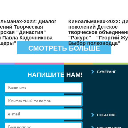
льманах-2022: Диалог
Киноальманах-2022: Д
ений Творческая
поколений Детское
рская "Династия"
творческое объединен
 Павла Кадочникова
"Ракурс"—"Георгий Жу
щеры"
Выбор полководца"
СМОТРЕТЬ БОЛЬШЕ
БУМЕРАНГ
НАПИШИТЕ НАМ!
СОБЫТИЯ