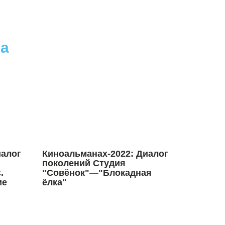
ла
иалог
Киноальманах-2022: Диалог
поколений Студия
.
"Совёнок"—"Блокадная
ие
ёлка"