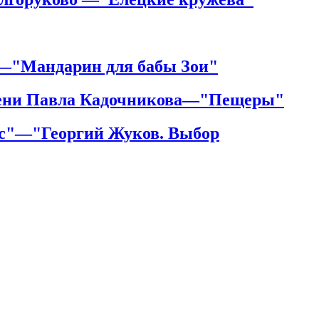
—"Мандарин для бабы Зои"
имени Павла Кадочникова—"Пещеры"
рс"—"Георгий Жуков. Выбор