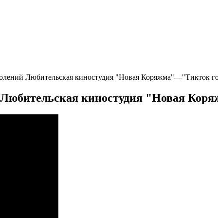
колений Любительская киностудия "Новая Коряжма"—"Тикток го
 Любительская киностудия "Новая Коря