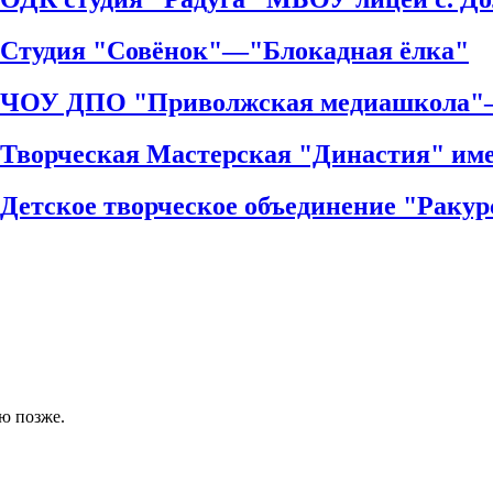
 Студия "Совёнок"—"Блокадная ёлка"
ий ЧОУ ДПО "Приволжская медиашкола"
й Творческая Мастерская "Династия" 
 Детское творческое объединение "Раку
ю позже.