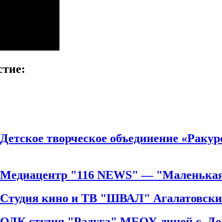
стие:
 Детское творческое объединение «Раку
 Медиацентр "116 NEWS" — "Маленькая
й Студия кино и ТВ "ШВАЛ" Агалатовск
 ОДК студия "Радуга" МБОУ лицей с. Д