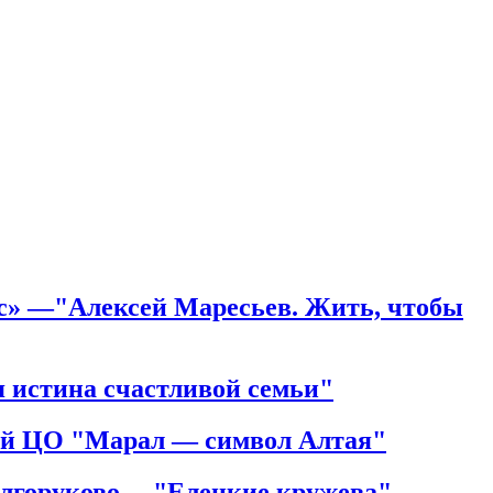
рс» —"Алексей Маресьев. Жить, чтобы
 истина счастливой семьи"
ий ЦО "Марал — символ Алтая"
олгоруково —"Елецкие кружева"