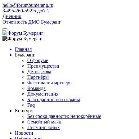
hello@forumbumerang.ru
8-495-260-59-95 доб. 2
Дневник
Отчетность ДМО Бумеранг
Главная
Бумеранг
О форуме
Преимущества
Дети детям
Партнёры
Фестивали-партнеры
Команда
Документация
Благодарности и отзывы
Faq
Конкурс
Без срока давности: непокорённые
Семейный маяк
Питчинг юных
Новости
Публикации