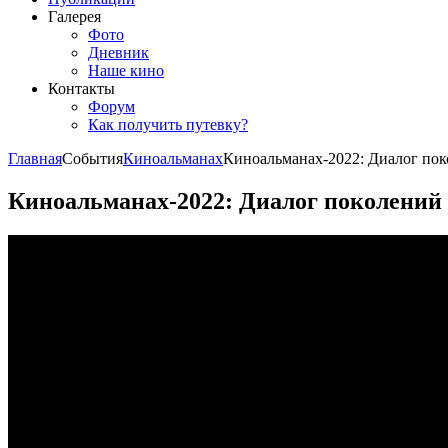
Галерея
Фото
Дневник
Наше кино
Контакты
Форум
Как получить путевку?
Главная
События
Киноальманах
Киноальманах-2022: Диалог по
Киноальманах-2022: Диалог поколений