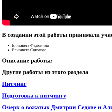
В создании этой работы принимали уча
Елизавета Федюнина
Елизавета Соколова
Описание работы:
Другие работы из этого раздела
Питчинг
Подготовка к питчингу
Очерк о вожатых Дмитрии Седове и Ал