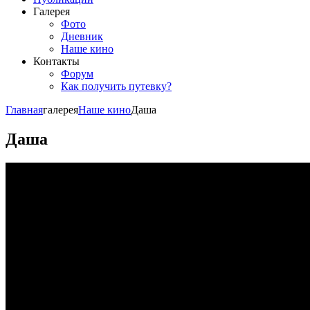
Галерея
Фото
Дневник
Наше кино
Контакты
Форум
Как получить путевку?
Главная
галерея
Наше кино
Даша
Даша