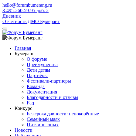
hello@forumbumerang.ru
8-495-260-59-95 доб. 2
Дневник
Отчетность ДМО Бумеранг
Главная
Бумеранг
О форуме
Преимущества
Дети детям
Партнёры
Фестивали-партнеры
Команда
Документация
Благодарности и отзывы
Faq
Конкурс
Без срока давности: непокорённые
Семейный маяк
Питчинг юных
Новости
Публикации