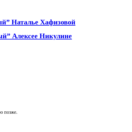
ый” Наталье Хафизовой
ый” Алексее Никулине
ю позже.