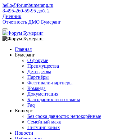
hello@forumbumerang.ru
8-495-260-59-95 доб. 2
Дневник
Отчетность ДМО Бумеранг
Главная
Бумеранг
О форуме
Преимущества
Дети детям
Партнёры
Фестивали-партнеры
Команда
Документация
Благодарности и отзывы
Faq
Конкурс
Без срока давности: непокорённые
Семейный маяк
Питчинг юных
Новости
Публикации